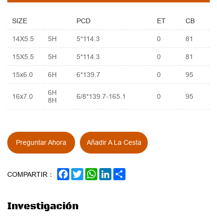
SIZE
PCD
ET
CB
14X5.5
5H
5*114.3
0
81
15X5.5
5H
5*114.3
0
81
15x6.0
6H
6*139.7
0
95
6H
16x7.0
6/8*139.7-165.1
0
95
8H
Preguntar Ahora
Añadir A La Cesta
FACEBOOK
TWITTER
WHATSAPP
LINKEDIN
SHARE
COMPARTIR：
Investigación