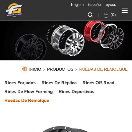
English
Español
русск
(
0
)
INICIO
PRODUCTOS
RUEDAS DE REMOLQUE
Rines Forjados
Rines De Réplica
Rines Off-Road
Rines De Flow Forming
Rines Deportivos
Ruedas De Remolque