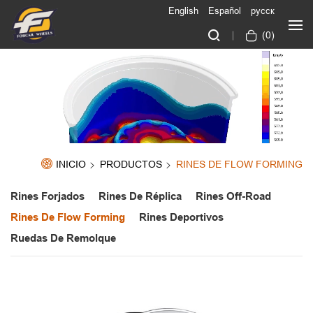
English
Español
русск
(
0
)
INICIO
PRODUCTOS
RINES DE FLOW FORMING
Rines Forjados
Rines De Réplica
Rines Off-Road
Rines De Flow Forming
Rines Deportivos
Ruedas De Remolque