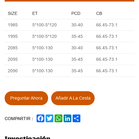
SIZE
ET
PCD
CB
1985
5*100-5*120
30-40
66.45-73.1
1995
5*100-5*120
35-45
66.45-73.1
2085
5*100-130
30-40
66.45-73.1
2095
5*100-130
35-45
66.45-73.1
2090
5*100-130
35-45
66.45-73.1
Preguntar Ahora
Añadir A La Cesta
FACEBOOK
TWITTER
WHATSAPP
LINKEDIN
SHARE
COMPARTIR：
Investigación