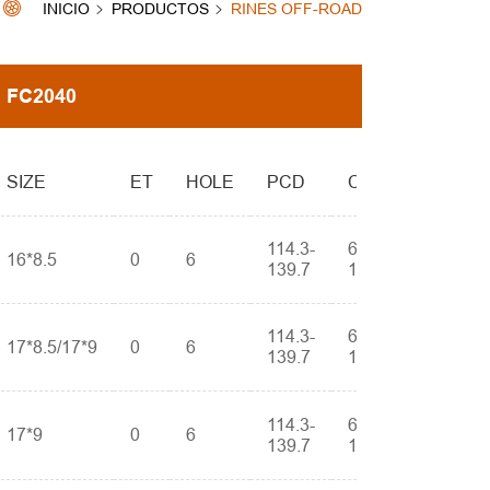
INICIO
PRODUCTOS
RINES OFF-ROAD
FC2040
SIZE
ET
HOLE
PCD
CB
114.3-
66.1-
16*8.5
0
6
139.7
110.5
114.3-
66.1-
17*8.5/17*9
0
6
139.7
110.5
114.3-
66.1-
17*9
0
6
139.7
110.5