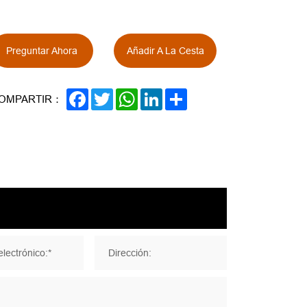
Preguntar Ahora
Añadir A La Cesta
FACEBOOK
TWITTER
WHATSAPP
LINKEDIN
SHARE
OMPARTIR：
lectrónico:*
Dirección: