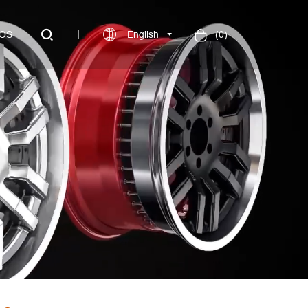
OS
English
(
0
)