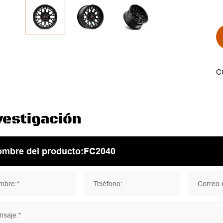
C
vestigación
mbre:*
Teléfono:
Correo e
saje:*