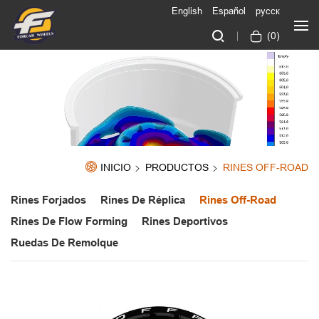
English
Español
русск
(
0
)
INICIO
PRODUCTOS
RINES OFF-ROAD
Rines Forjados
Rines De Réplica
Rines Off-Road
Rines De Flow Forming
Rines Deportivos
Ruedas De Remolque