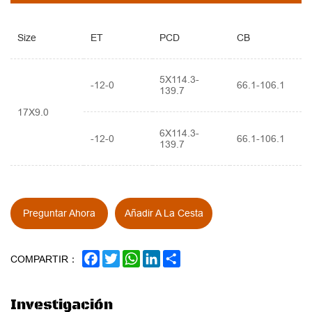
Size
ET
PCD
CB
5X114.3-
-12-0
66.1-106.1
139.7
17X9.0
6X114.3-
-12-0
66.1-106.1
139.7
Preguntar Ahora
Añadir A La Cesta
FACEBOOK
TWITTER
WHATSAPP
LINKEDIN
SHARE
COMPARTIR：
Investigación