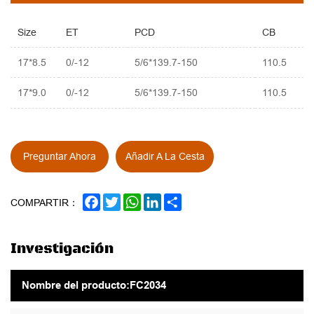
Size
ET
PCD
CB
17*8.5
0/-12
5/6*139.7-150
110.5
17*9.0
0/-12
5/6*139.7-150
110.5
Preguntar Ahora
Añadir A La Cesta
FACEBOOK
TWITTER
WHATSAPP
LINKEDIN
SHARE
COMPARTIR：
Investigación