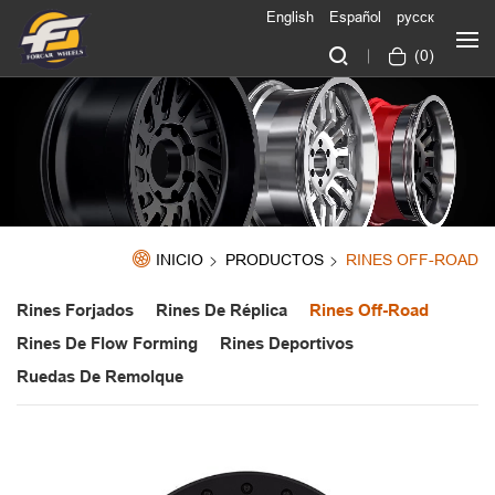
English
Español
русск
(
0
)
INICIO
PRODUCTOS
RINES OFF-ROAD
Rines Forjados
Rines De Réplica
Rines Off-Road
Rines De Flow Forming
Rines Deportivos
Ruedas De Remolque