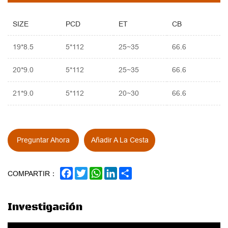
SIZE
PCD
ET
CB
19*8.5
5*112
25~35
66.6
20*9.0
5*112
25~35
66.6
21*9.0
5*112
20~30
66.6
Preguntar Ahora
Añadir A La Cesta
FACEBOOK
TWITTER
WHATSAPP
LINKEDIN
SHARE
COMPARTIR：
Investigación