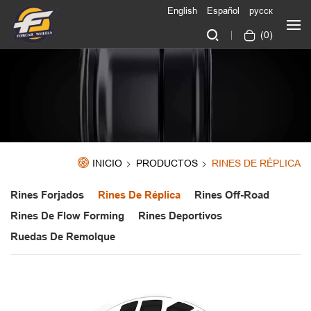
English
Español
русск
(
0
)
INICIO
PRODUCTOS
RINES DE RÉPLICA
Rines Forjados
Rines De Réplica
Rines Off-Road
Rines De Flow Forming
Rines Deportivos
Ruedas De Remolque