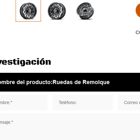
C
vestigación
mbre:*
Teléfono:
Correo e
saje:*