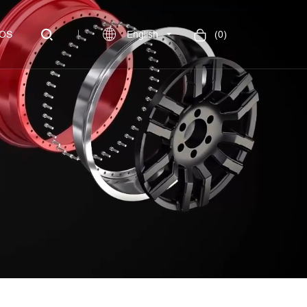
OS
English
(
0
)