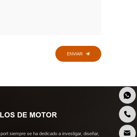
ENVIAR
ULOS DE MOTOR
port siempre se ha dedicado a investigar, diseñar,