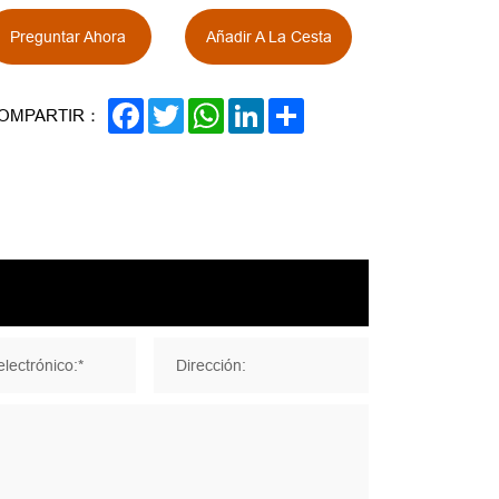
Preguntar Ahora
Añadir A La Cesta
FACEBOOK
TWITTER
WHATSAPP
LINKEDIN
SHARE
OMPARTIR：
lectrónico:*
Dirección: