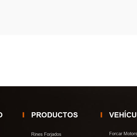
O
PRODUCTOS
VEHÍC
Forcar Motors
Rines Forjados