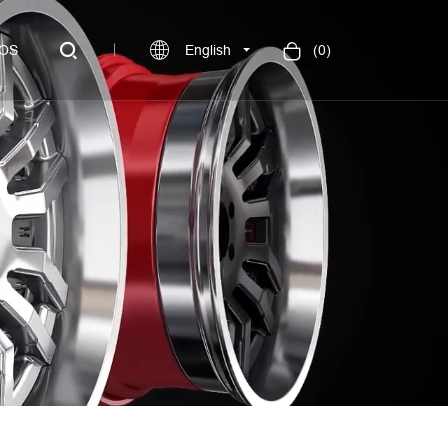
OS
English
(
0
)