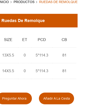
INICIO
PRODUCTOS
RUEDAS DE REMOLQUE
Ruedas De Remolque
SIZE
ET
PCD
CB
13X5.5
0
5*114.3
81
14X5.5
0
5*114.3
81
Preguntar Ahora
Añadir A La Cesta