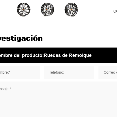
C
vestigación
mbre:*
Teléfono:
Correo e
saje:*