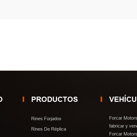
O
PRODUCTOS
VEHÍC
Forcar Motors
Rines Forjados
fabricar y ven
Rines De Réplica
Forcar Motors