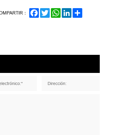
FACEBOOK
TWITTER
WHATSAPP
LINKEDIN
SHARE
OMPARTIR：
lectrónico:*
Dirección: