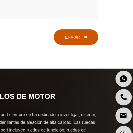
ENVIAR
ULOS DE MOTOR
port siempre se ha dedicado a investigar, diseñar,
der llantas de aleación de alta calidad. Las ruedas
port incluyen ruedas de fundición, ruedas de