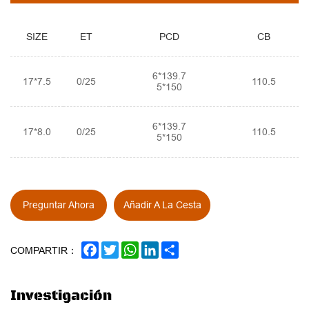
SIZE
ET
PCD
CB
6*139.7
17*7.5
0/25
110.5
5*150
6*139.7
17*8.0
0/25
110.5
5*150
Preguntar Ahora
Añadir A La Cesta
FACEBOOK
TWITTER
WHATSAPP
LINKEDIN
SHARE
COMPARTIR：
Investigación