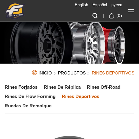
English
Español
русск
(
0
)
INICIO
PRODUCTOS
RINES DEPORTIVOS
Rines Forjados
Rines De Réplica
Rines Off-Road
Rines De Flow Forming
Rines Deportivos
Ruedas De Remolque