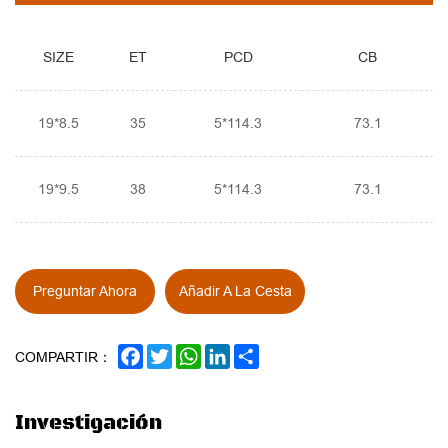
SIZE
ET
PCD
CB
19*8.5
35
5*114.3
73.1
19*9.5
38
5*114.3
73.1
Preguntar Ahora
Añadir A La Cesta
FACEBOOK
TWITTER
WHATSAPP
LINKEDIN
SHARE
COMPARTIR：
Investigación