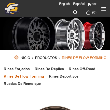
English
Español
русск
(
0
)
INICIO
PRODUCTOS
RINES DE FLOW FORMING
Rines Forjados
Rines De Réplica
Rines Off-Road
Rines De Flow Forming
Rines Deportivos
Ruedas De Remolque