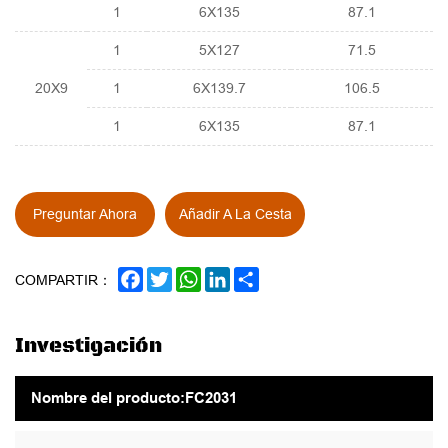
1
6X135
87.1
1
5X127
71.5
20X9
1
6X139.7
106.5
1
6X135
87.1
Preguntar Ahora
Añadir A La Cesta
FACEBOOK
TWITTER
WHATSAPP
LINKEDIN
SHARE
COMPARTIR：
Investigación