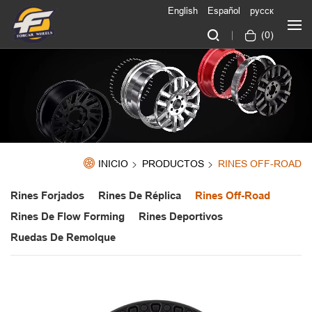
English
Español
русск
(
0
)
INICIO
PRODUCTOS
RINES OFF-ROAD
Rines Forjados
Rines De Réplica
Rines Off-Road
Rines De Flow Forming
Rines Deportivos
Ruedas De Remolque