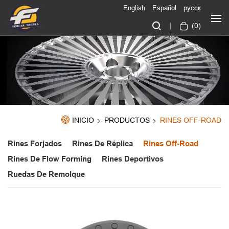
English
Español
русск
(
0
)
INICIO
PRODUCTOS
RINES OFF-ROAD
Rines Forjados
Rines De Réplica
Rines Off-Road
Rines De Flow Forming
Rines Deportivos
Ruedas De Remolque