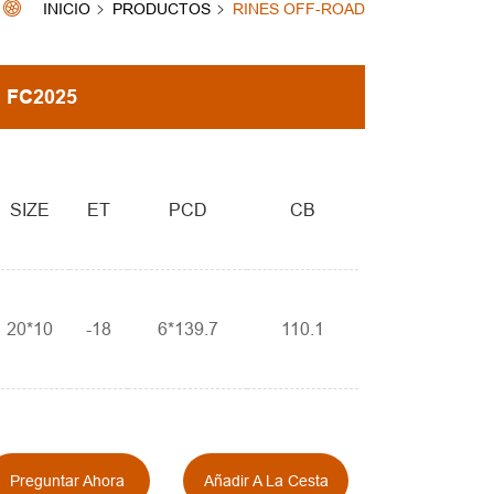
INICIO
PRODUCTOS
RINES OFF-ROAD
FC2025
SIZE
ET
PCD
CB
20*10
-18
6*139.7
110.1
Preguntar Ahora
Añadir A La Cesta