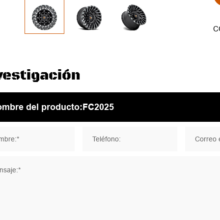
C
vestigación
mbre:*
Teléfono:
Correo e
saje:*