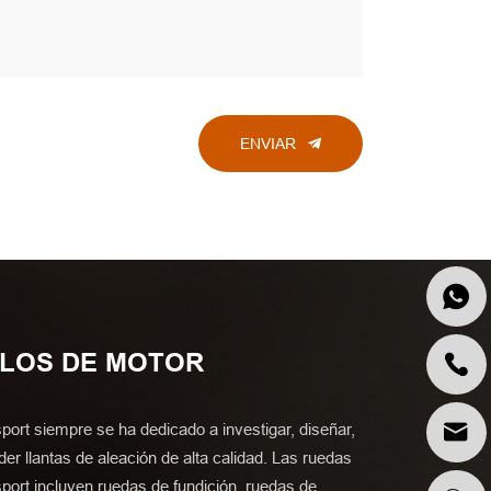
ENVIAR
ULOS DE MOTOR
port siempre se ha dedicado a investigar, diseñar,
der llantas de aleación de alta calidad. Las ruedas
port incluyen ruedas de fundición, ruedas de