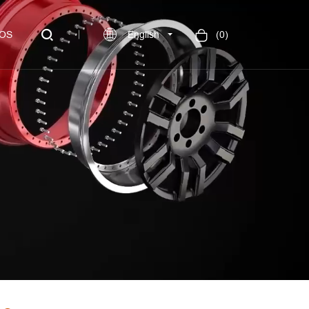
OS
English
(
0
)