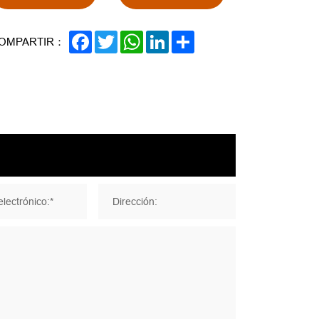
FACEBOOK
TWITTER
WHATSAPP
LINKEDIN
SHARE
OMPARTIR：
lectrónico:*
Dirección: