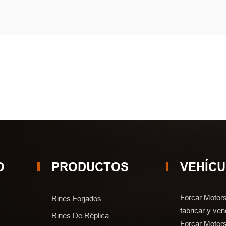
O
PRODUCTOS
VEHÍC
Forcar Motors
Rines Forjados
fabricar y ven
Rines De Réplica
Forcar Motors