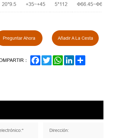
20*9.5
+35~+45
5*112
Ф66.45~Ф66.6
Preguntar Ahora
Añadir A La Cesta
FACEBOOK
TWITTER
WHATSAPP
LINKEDIN
SHARE
OMPARTIR：
lectrónico:*
Dirección: