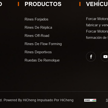
O
PRODUCTOS
VEHÍC
Forcar Motors
Rines Forjados
fabricar y ven
Rines De Réplica
Forcar Motors
Rines Off-Road
formación de f
Rines De Flow Forming
Rines Deportivos
Ruedas De Remolque
Ltd. Powered By HiCheng
Impulsado Por HiCheng
S