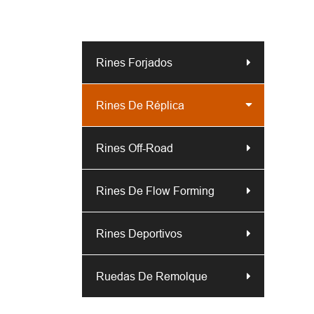
Rines Forjados
Rines De Réplica
Rines Off-Road
Rines De Flow Forming
Rines Deportivos
Ruedas De Remolque