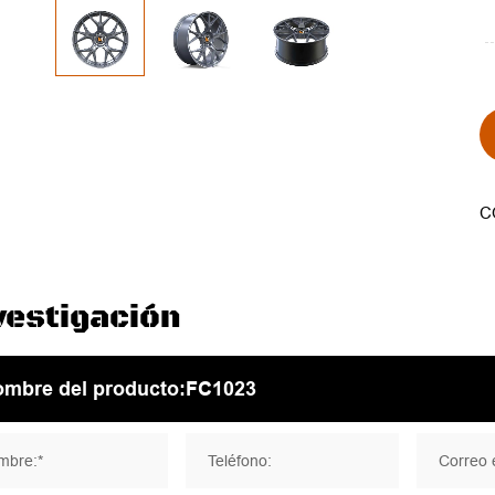
C
vestigación
mbre:*
Teléfono:
Correo e