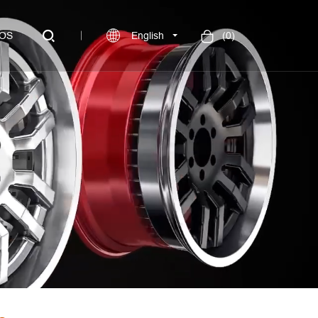
OS
English
(
0
)