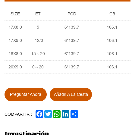
SIZE
ET
PCD
CB
17X8.0
5
6*139.7
106.1
17X9.0
-12/0
6*139.7
106.1
18X8.0
15～20
6*139.7
106.1
20X9.0
0～20
6*139.7
106.1
Preguntar Ahora
Añadir A La Cesta
FACEBOOK
TWITTER
WHATSAPP
LINKEDIN
SHARE
COMPARTIR：
Investigación