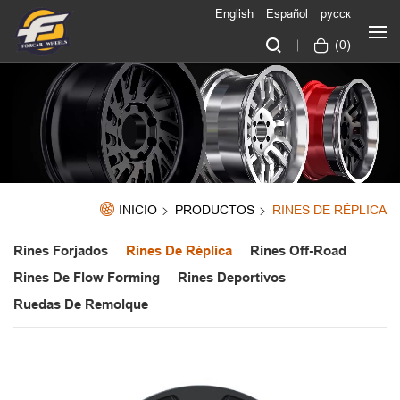
English
Español
русск
(
0
)
INICIO
PRODUCTOS
RINES DE RÉPLICA
Rines Forjados
Rines De Réplica
Rines Off-Road
Rines De Flow Forming
Rines Deportivos
Ruedas De Remolque