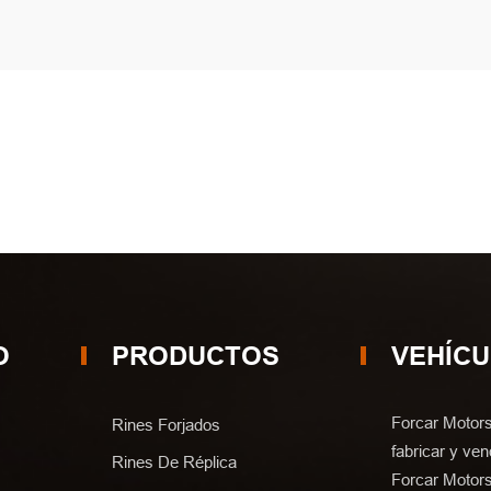
O
PRODUCTOS
VEHÍC
Forcar Motors
Rines Forjados
fabricar y ven
Rines De Réplica
Forcar Motors