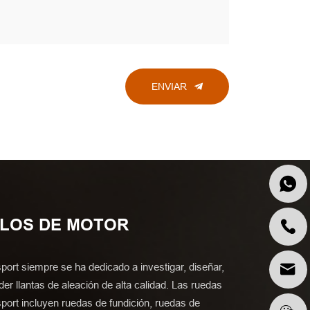
ENVIAR
ULOS DE MOTOR
port siempre se ha dedicado a investigar, diseñar,
der llantas de aleación de alta calidad. Las ruedas
port incluyen ruedas de fundición, ruedas de