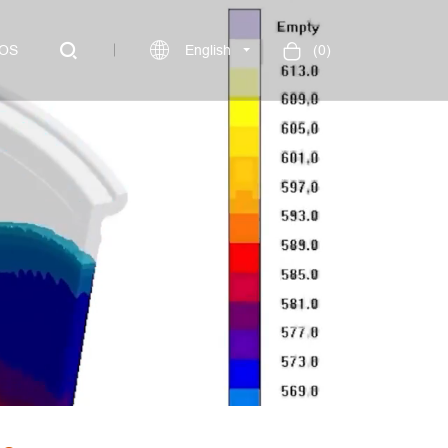
OS
English
(
0
)