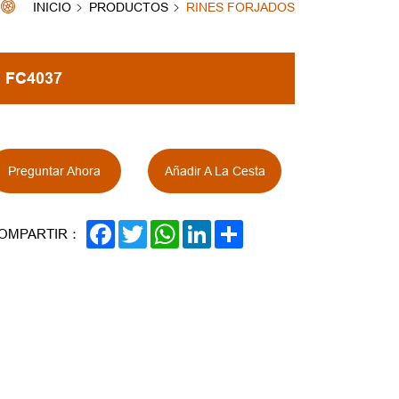
INICIO
PRODUCTOS
RINES FORJADOS
FC4037
Preguntar Ahora
Añadir A La Cesta
FACEBOOK
TWITTER
WHATSAPP
LINKEDIN
SHARE
OMPARTIR：