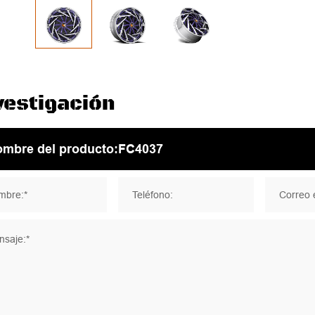
vestigación
mbre:*
Teléfono:
Correo e
saje:*