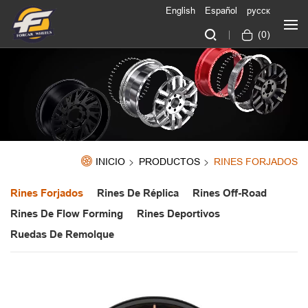
English
Español
русск
(
0
)
INICIO
PRODUCTOS
RINES FORJADOS
Rines Forjados
Rines De Réplica
Rines Off-Road
Rines De Flow Forming
Rines Deportivos
Ruedas De Remolque