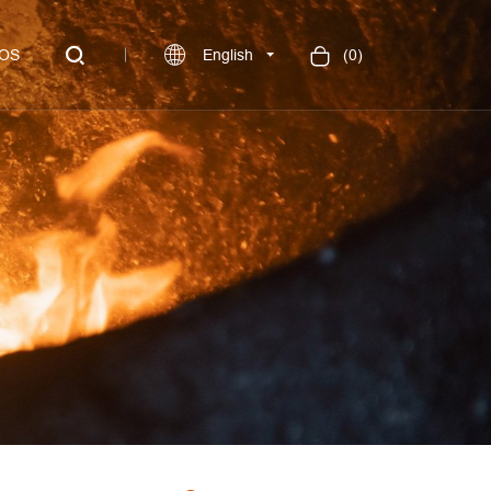
OS
English
(
0
)