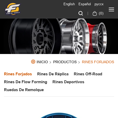
English
Español
русск
(
0
)
INICIO
PRODUCTOS
RINES FORJADOS
Rines Forjados
Rines De Réplica
Rines Off-Road
Rines De Flow Forming
Rines Deportivos
Ruedas De Remolque