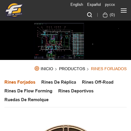
English
Español
русск
(
0
)
INICIO
PRODUCTOS
RINES FORJADOS
Rines Forjados
Rines De Réplica
Rines Off-Road
Rines De Flow Forming
Rines Deportivos
Ruedas De Remolque