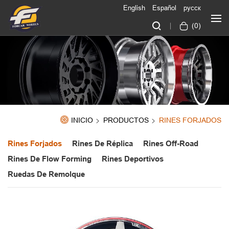
English
Español
русск
(
0
)
INICIO
PRODUCTOS
RINES FORJADOS
Rines Forjados
Rines De Réplica
Rines Off-Road
Rines De Flow Forming
Rines Deportivos
Ruedas De Remolque