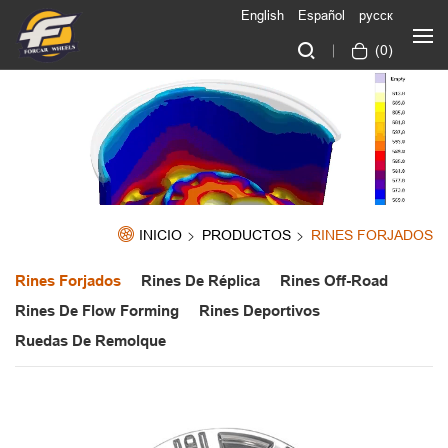
English
Español
русск
(
0
)
INICIO
PRODUCTOS
RINES FORJADOS
Rines Forjados
Rines De Réplica
Rines Off-Road
Rines De Flow Forming
Rines Deportivos
Ruedas De Remolque