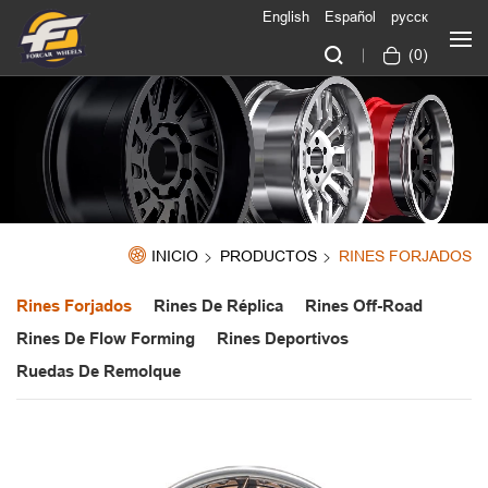
English
Español
русск
(
0
)
INICIO
PRODUCTOS
RINES FORJADOS
Rines Forjados
Rines De Réplica
Rines Off-Road
Rines De Flow Forming
Rines Deportivos
Ruedas De Remolque