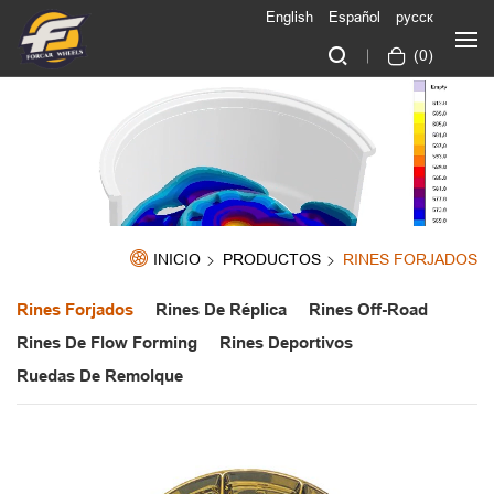
English
Español
русск
(
0
)
INICIO
PRODUCTOS
RINES FORJADOS
Rines Forjados
Rines De Réplica
Rines Off-Road
Rines De Flow Forming
Rines Deportivos
Ruedas De Remolque