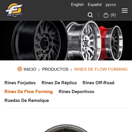
English
Español
русск
(
0
)
INICIO
PRODUCTOS
RINES DE FLOW FORMING
Rines Forjados
Rines De Réplica
Rines Off-Road
Rines De Flow Forming
Rines Deportivos
Ruedas De Remolque