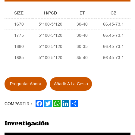
SIZE
H/PCD
ET
CB
1670
5*100-5*120
30-40
66.45-73.1
1775
5*100-5*120
30-40
66.45-73.1
1880
5*100-5*120
30-35
66.45-73.1
1885
5*100-5*120
35-40
66.45-73.1
Preguntar Ahora
Añadir A La Cesta
FACEBOOK
TWITTER
WHATSAPP
LINKEDIN
SHARE
COMPARTIR：
Investigación