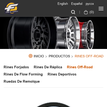
English
Español
русск
(
0
)
INICIO
PRODUCTOS
RINES OFF-ROAD
Rines Forjados
Rines De Réplica
Rines Off-Road
Rines De Flow Forming
Rines Deportivos
Ruedas De Remolque