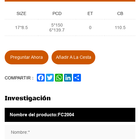
SIZE
PCD
ET
CB
5*150
17*8.5
0
110.5
6*139.7
Preguntar Ahora
Añadir A La Cesta
FACEBOOK
TWITTER
WHATSAPP
LINKEDIN
SHARE
COMPARTIR：
Investigación
Nombre:*