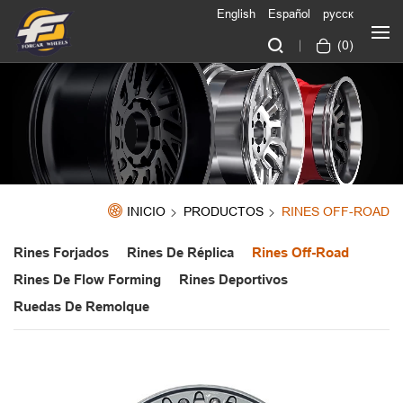
English
Español
русск
(
0
)
INICIO
PRODUCTOS
RINES OFF-ROAD
Rines Forjados
Rines De Réplica
Rines Off-Road
Rines De Flow Forming
Rines Deportivos
Ruedas De Remolque