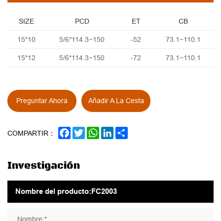
SIZE
PCD
ET
CB
15*10
5/6*114.3~150
-52
73.1~110.1
15*12
5/6*114.3~150
-72
73.1~110.1
Preguntar Ahora
Añadir A La Cesta
FACEBOOK
TWITTER
WHATSAPP
LINKEDIN
SHARE
COMPARTIR：
Investigación
Nombre:*