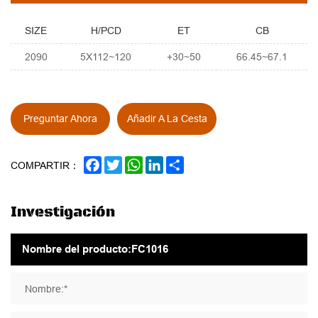
SIZE
H/PCD
ET
CB
2090
5X112~120
+30~50
66.45~67.1
Preguntar Ahora
Añadir A La Cesta
FACEBOOK
TWITTER
WHATSAPP
LINKEDIN
SHARE
COMPARTIR：
Investigación
Nombre:*