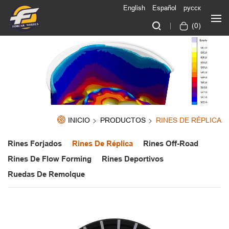
English
Español
русск
(
0
)
INICIO
PRODUCTOS
RINES DE RÉPLICA
Rines Forjados
Rines De Réplica
Rines Off-Road
Rines De Flow Forming
Rines Deportivos
Ruedas De Remolque